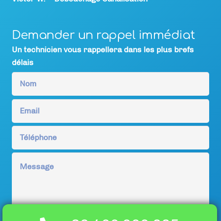
Demander un rappel immédiat
Un technicien vous rappellera dans les plus brefs
délais